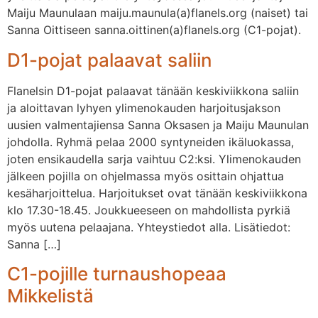
Maiju Maunulaan maiju.maunula(a)flanels.org (naiset) tai
Sanna Oittiseen sanna.oittinen(a)flanels.org (C1-pojat).
D1-pojat palaavat saliin
Flanelsin D1-pojat palaavat tänään keskiviikkona saliin
ja aloittavan lyhyen ylimenokauden harjoitusjakson
uusien valmentajiensa Sanna Oksasen ja Maiju Maunulan
johdolla. Ryhmä pelaa 2000 syntyneiden ikäluokassa,
joten ensikaudella sarja vaihtuu C2:ksi. Ylimenokauden
jälkeen pojilla on ohjelmassa myös osittain ohjattua
kesäharjoittelua. Harjoitukset ovat tänään keskiviikkona
klo 17.30-18.45. Joukkueeseen on mahdollista pyrkiä
myös uutena pelaajana. Yhteystiedot alla. Lisätiedot:
Sanna […]
C1-pojille turnaushopeaa
Mikkelistä