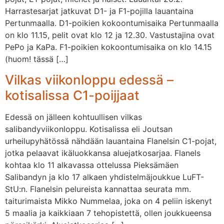
Harrastesarjat jatkuvat D1- ja F1-pojilla lauantaina
Pertunmaalla. D1-poikien kokoontumisaika Pertunmaalla
on klo 11.15, pelit ovat klo 12 ja 12.30. Vastustajina ovat
PePo ja KaPa. F1-poikien kokoontumisaika on klo 14.15
(huom! tässä […]
Vilkas viikonloppu edessä –
kotisalissa C1-poijjaat
Edessä on jälleen kohtuullisen vilkas
salibandyviikonloppu. Kotisalissa eli Joutsan
urheilupyhätössä nähdään lauantaina Flanelsin C1-pojat,
jotka pelaavat ikäluokkansa aluejatkosarjaa. Flanels
kohtaa klo 11 alkavassa ottelussa Pieksämäen
Salibandyn ja klo 17 alkaen yhdistelmäjoukkue LuFT-
StU:n. Flanelsin pelureista kannattaa seurata mm.
taiturimaista Mikko Nummelaa, joka on 4 peliin iskenyt
5 maalia ja kaikkiaan 7 tehopistettä, ollen joukkueensa