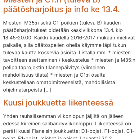
päätösharjoitus ja info ke 13.4.
Miesten, M35:n sekä C1-poikien (tuleva B) kauden
päätösharjoitukset pidetään keskiviikkona 13.4. klo
18.45-20.00. Kaikki kaudella 2016-2017 mukaan mielivät
paikalle, sillä päätöspelien ohella käymme läpi tukun
tulevaa kautta koskevia asioita. Listalla mm. * miesten
tavoitteen asettaminen / keskustelua * miesten ja M35:n
pelipaitaprojektin tilannepäivitys (viimeinen
mahdollisuus tilata) * miesten ja C1:n osalta
keskustellaan omatoimitreeneistä, mahdollisista
ohjelmatarpeista […]
Kuusi joukkuetta liikenteessä
Yhden rauhallisemman viikonlopun jäljiltä on jälleen
edessä kiireinen salibandyviikonloppu. Liikenteessä on
peräti kuusi Flanelsin joukkuetta: D1-pojat, F1-pojat, C1-
pojat, E1-pojat, miehet ja naiset. Lauantai 20.2.