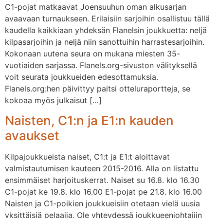
C1-pojat matkaavat Joensuuhun oman alkusarjan
avaavaan turnaukseen. Erilaisiin sarjoihin osallistuu tällä
kaudella kaikkiaan yhdeksän Flanelsin joukkuetta: neljä
kilpasarjoihin ja neljä niin sanottuihin harrastesarjoihin.
Kokonaan uutena seura on mukana miesten 35-
vuotiaiden sarjassa. Flanels.org-sivuston välityksellä
voit seurata joukkueiden edesottamuksia.
Flanels.org:hen päivittyy paitsi otteluraportteja, se
kokoaa myös julkaisut […]
Naisten, C1:n ja E1:n kauden
avaukset
Kilpajoukkueista naiset, C1:t ja E1:t aloittavat
valmistautumisen kauteen 2015-2016. Alla on listattu
ensimmäiset harjoituskerrat. Naiset su 16.8. klo 16.30
C1-pojat ke 19.8. klo 16.00 E1-pojat pe 21.8. klo 16.00
Naisten ja C1-poikien joukkueisiin otetaan vielä uusia
yksittäisiä pelaajia. Ole yhteydessä joukkueenjohtajiin