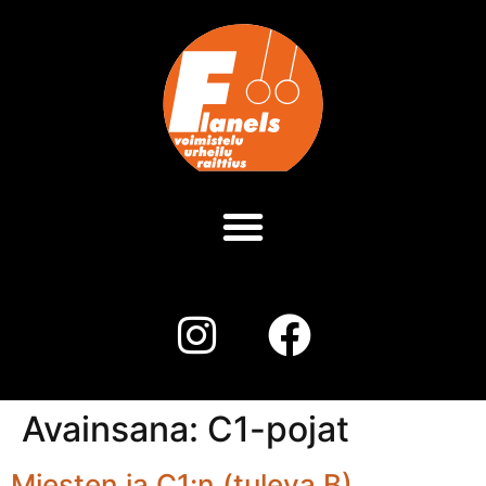
Avainsana:
C1-pojat
Miesten ja C1:n (tuleva B)