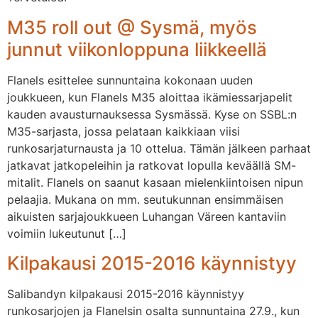
M35 roll out @ Sysmä, myös
junnut viikonloppuna liikkeellä
Flanels esittelee sunnuntaina kokonaan uuden
joukkueen, kun Flanels M35 aloittaa ikämiessarjapelit
kauden avausturnauksessa Sysmässä. Kyse on SSBL:n
M35-sarjasta, jossa pelataan kaikkiaan viisi
runkosarjaturnausta ja 10 ottelua. Tämän jälkeen parhaat
jatkavat jatkopeleihin ja ratkovat lopulla keväällä SM-
mitalit. Flanels on saanut kasaan mielenkiintoisen nipun
pelaajia. Mukana on mm. seutukunnan ensimmäisen
aikuisten sarjajoukkueen Luhangan Väreen kantaviin
voimiin lukeutunut […]
Kilpakausi 2015-2016 käynnistyy
Salibandyn kilpakausi 2015-2016 käynnistyy
runkosarjojen ja Flanelsin osalta sunnuntaina 27.9., kun