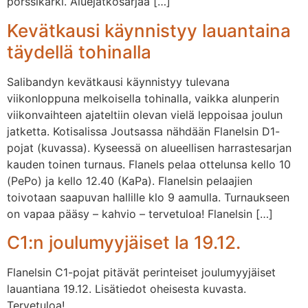
pörssikärki. Aluejatkosarjaa […]
Kevätkausi käynnistyy lauantaina
täydellä tohinalla
Salibandyn kevätkausi käynnistyy tulevana
viikonloppuna melkoisella tohinalla, vaikka alunperin
viikonvaihteen ajateltiin olevan vielä leppoisaa joulun
jatketta. Kotisalissa Joutsassa nähdään Flanelsin D1-
pojat (kuvassa). Kyseessä on alueellisen harrastesarjan
kauden toinen turnaus. Flanels pelaa ottelunsa kello 10
(PePo) ja kello 12.40 (KaPa). Flanelsin pelaajien
toivotaan saapuvan hallille klo 9 aamulla. Turnaukseen
on vapaa pääsy – kahvio – tervetuloa! Flanelsin […]
C1:n joulumyyjäiset la 19.12.
Flanelsin C1-pojat pitävät perinteiset joulumyyjäiset
lauantiana 19.12. Lisätiedot oheisesta kuvasta.
Tervetuloa!