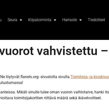
u
Seura
Kilpatoiminta
Harraste
Tiedotteet
ivuorot vahvistettu –
Ne löytyvät flanels.org- sivustolta sivulta
Toimitsija- ja kioskivu
tutustumassa!
nteissa. Mikäli sinulle tulee oman vuoron vaihtotarve, hanki its
itava toimitsijakorttien riittävä määrä sekä ikävelvoitteet.