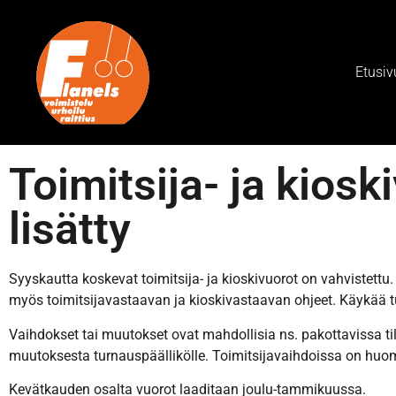
Etusiv
Toimitsija- ja kiosk
lisätty
Syyskautta koskevat toimitsija- ja kioskivuorot on vahvistettu. 
myös toimitsijavastaavan ja kioskivastaavan ohjeet. Käykää 
Vaihdokset tai muutokset ovat mahdollisia ns. pakottavissa tila
muutoksesta turnauspäällikölle. Toimitsijavaihdoissa on huomio
Kevätkauden osalta vuorot laaditaan joulu-tammikuussa.