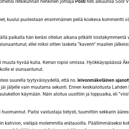
 komensi retkikunnan henkinen johtaja
Posti
heti alkuunsa Söör Vil
et, kuului puolestaan ensimmäinen peliä koskeva kommentti väl
llä paikalla hän keräsi ottelun aikana pitkälti toistakymmentä 
 siunaantunut, ellei niiksi sitten lasketa ”kaverin” maalien jälkeis
ari muuta hyvää kutia. Kerran ropisi omissa. Hyökkäyspäässä Åkm
akolle ei siunaantunut.
tesi suurella tyytyväisyydellä, että ns.
leivonmäkeläinen ajanot
 jäi jäljelle vain muutama sekunti. Ennen keskialoitusta Lahde
aulukellon käymään. Näin aloitus uusittiin ja loppuaika, eli ”viisi”
 huomannut. Paitsi vastustaja tietysti, tuumittiin sekkarin ääres
in kahvion, vieläpä molemmilla erätauoilla. Päällimmäiseksi k