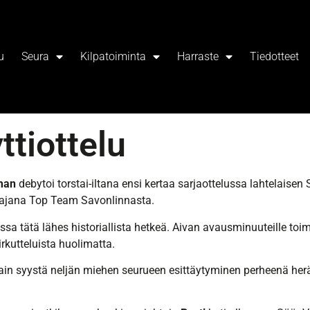
u
Seura
Kilpatoiminta
Harraste
Tiedotteet
ttiottelu
man
debytoi torstai-iltana ensi kertaa sarjaottelussa lahtelaisen
stajana Top Team Savonlinnasta.
sa tätä lähes historiallista hetkeä. Aivan avausminuuteille toimi
rkutteluista huolimatta.
ain syystä neljän miehen seurueen esittäytyminen perheenä herä