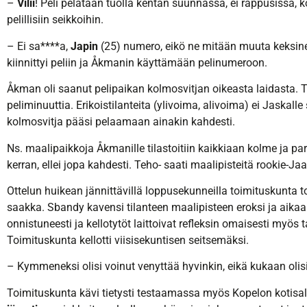
–
Vilii
! Peli pelataan tuolla kentän suunnassa, ei rappusissa,
pelillisiin seikkoihin.
– Ei sa****a,
Japin
(25) numero, eikö ne mitään muuta keksine
kiinnittyi peliin ja Åkmanin käyttämään pelinumeroon.
Åkman oli saanut pelipaikan kolmosvitjan oikeasta laidasta. Tä
peliminuuttia. Erikoistilanteita (ylivoima, alivoima) ei Jaskalle
kolmosvitja pääsi pelaamaan ainakin kahdesti.
Ns. maalipaikkoja Åkmanille tilastoitiin kaikkiaan kolme ja p
kerran, ellei jopa kahdesti. Teho- saati maalipisteitä rookie-Ja
Ottelun huikean jännittävillä loppusekunneilla toimituskunta to
saakka. Sbandy kavensi tilanteen maalipisteen eroksi ja aikaa
onnistuneesti ja kellotytöt laittoivat refleksin omaisesti myös t
Toimituskunta kellotti viisisekuntisen seitsemäksi.
– Kymmeneksi olisi voinut venyttää hyvinkin, eikä kukaan olisi
Toimituskunta kävi tietysti testaamassa myös Kopelon kotisal