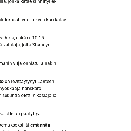
iä, jonka katse kiinnittyi ei-
ittömästi em. jälkeen kun katse
vaihtoa, ehkä n. 10-15
iä vaihtoja, joita Sbandyn
anin vitja onnistui ainakin
to
on levittäytynyt Lahteen
n hyökkääjä hänkkäröi
 sekuntia otettiin käsiajalla.
sä ottelun päätyttyä.
okemukseksi jäi
emännän