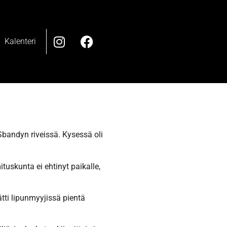
Kalenteri
 Sbandyn riveissä. Kysessä oli
tuskunta ei ehtinyt paikalle,
tti lipunmyyjissä pientä