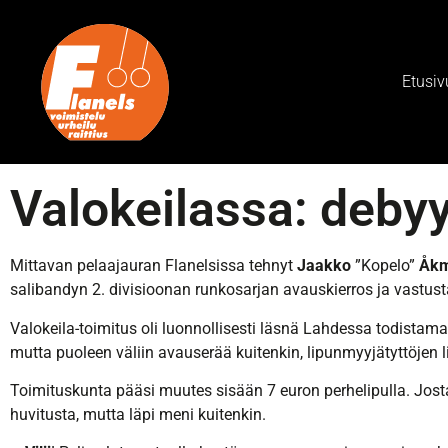
Etusiv
Valokeilassa: debyy
Mittavan pelaajauran Flanelsissa tehnyt
Jaakko
”Kopelo”
Åk
salibandyn 2. divisioonan runkosarjan avauskierros ja vastu
Valokeila-toimitus oli luonnollisesti läsnä Lahdessa todistamas
mutta puoleen väliin avauserää kuitenkin, lipunmyyjätyttöjen li
Toimituskunta pääsi muutes sisään 7 euron perhelipulla. Jost
huvitusta, mutta läpi meni kuitenkin.