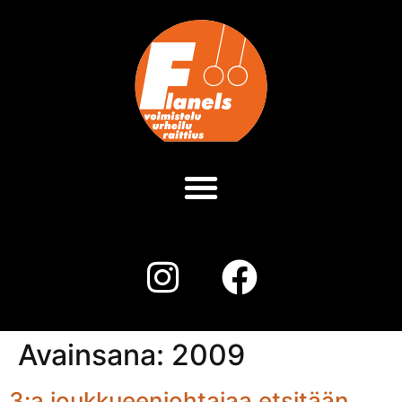
Avainsana:
2009
3:a joukkueenjohtajaa etsitään