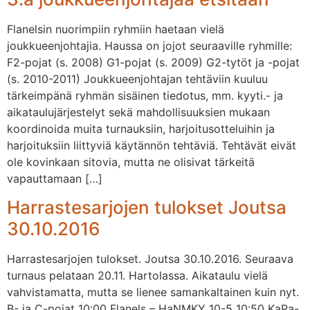
Flanelsin nuorimpiin ryhmiin haetaan vielä
joukkueenjohtajia. Haussa on jojot seuraaville ryhmille:
F2-pojat (s. 2008) G1-pojat (s. 2009) G2-tytöt ja -pojat
(s. 2010-2011) Joukkueenjohtajan tehtäviin kuuluu
tärkeimpänä ryhmän sisäinen tiedotus, mm. kyyti.- ja
aikataulujärjestelyt sekä mahdollisuuksien mukaan
koordinoida muita turnauksiin, harjoitusotteluihin ja
harjoituksiin liittyviä käytännön tehtäviä. Tehtävät eivät
ole kovinkaan sitovia, mutta ne olisivat tärkeitä
vapauttamaan […]
Harrastesarjojen tulokset Joutsa
30.10.2016
Harrastesarjojen tulokset. Joutsa 30.10.2016. Seuraava
turnaus pelataan 20.11. Hartolassa. Aikataulu vielä
vahvistamatta, mutta se lienee samankaltainen kuin nyt.
B- ja C-pojat 10:00 Flanels – HaNMKY 10-5 10:50 KaPa-