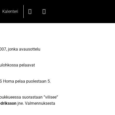
Kalenteri
007, jonka avausottelu
lkulohkossa pelaavat
S Horna pelaa puolestaan 5.
joukkueessa suorastaan ”vilisee”
edriksson
jne. Valmennuksesta