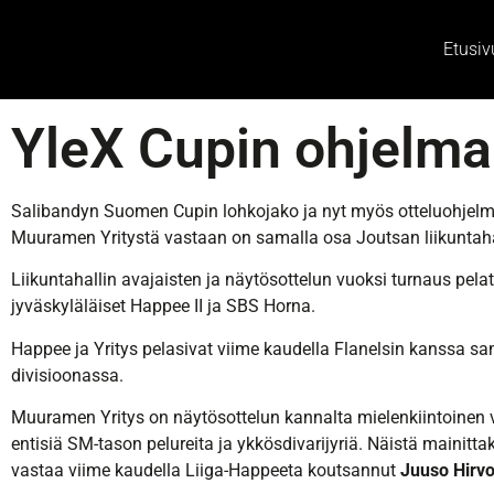
Etusiv
YleX Cupin ohjelma 
Salibandyn Suomen Cupin lohkojako ja nyt myös otteluohjelma o
Muuramen Yritystä vastaan on samalla osa Joutsan liikuntahal
Liikuntahallin avajaisten ja näytösottelun vuoksi turnaus pel
jyväskyläläiset Happee II ja SBS Horna.
Happee ja Yritys pelasivat viime kaudella Flanelsin kanssa 
divisioonassa.
Muuramen Yritys on näytösottelun kannalta mielenkiintoinen va
entisiä SM-tason pelureita ja ykkösdivarijyriä. Näistä mainit
vastaa viime kaudella Liiga-Happeeta koutsannut
Juuso Hirv