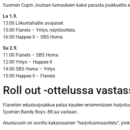
Suomen Cupin Joutsan turnauksen kaksi parasta joukkuetta eten
La 1.9.
13:00 Liikuntahallin avajaiset
15:00 Flanels – Yritys, näytösottelu
16:00 Happee II – SBS Horna
Su 2.9.
11:00 Flanels – SBS Horna
12:00 Yritys – Happee II
14:00 SBS Horna – Yritys
15:00 Happee II – Flanels
Roll out -ottelussa vasta
Flanelsin edustusjoukkue pelaa kauden ensimmäisen harjoitusot
Sysmän Bandy Boys -88:aa vastaan.
Alustavasti on sovittu kaksiosainen ”harjoitusmaaottelu”, jon