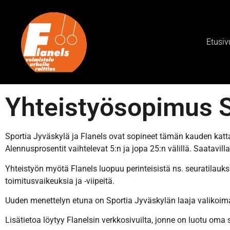
Etusiv
Yhteistyösopimus S
Sportia Jyväskylä ja Flanels ovat sopineet tämän kauden kattav
Alennusprosentit vaihtelevat 5:n ja jopa 25:n välillä. Saatavill
Yhteistyön myötä Flanels luopuu perinteisistä ns. seuratilauksis
toimitusvaikeuksia ja -viipeitä.
Uuden menettelyn etuna on Sportia Jyväskylän laaja valikoima
Lisätietoa löytyy Flanelsin verkkosivuilta, jonne on luotu oma