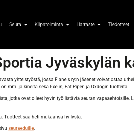
u
Seura
Kilpatoiminta
Harraste
Tiedotteet
portia Jyväskylän 
asta yhteistyöstä, jossa Flanels ry:n jäsenet voivat ostaa urhei
a on mm. jalkineita sekä Exelin, Fat Pipen ja Oxdogin tuotteita.
ta, jotka ovat olleet hyvin työllistäviä seuran vapaaehtoisille. L
. Tuotteet saa heti mukaansa hyllystä.
 sivu
seuraeduille
.