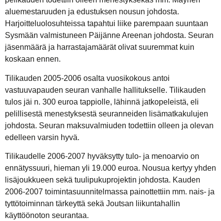
aluemestaruuden ja edustuksen nousun johdosta.
Harjoitteluolosuhteissa tapahtui liike parempaan suuntaan
Sysmään valmistuneen Päijänne Areenan johdosta. Seuran
jäsenmäärä ja harrastajamäärät olivat suuremmat kuin
koskaan ennen.
Tilikauden 2005-2006 osalta vuosikokous antoi
vastuuvapauden seuran vanhalle hallitukselle. Tilikauden
tulos jäi n. 300 euroa tappiolle, lähinnä jatkopeleistä, eli
pelillisestä menestyksestä seuranneiden lisämatkakulujen
johdosta. Seuran maksuvalmiuden todettiin olleen ja olevan
edelleen varsin hyvä.
Tilikaudelle 2006-2007 hyväksytty tulo- ja menoarvio on
ennätyssuuri, hieman yli 19.000 euroa. Nousua kertyy yhden
lisäjoukkueen sekä tuulipukuprojektin johdosta. Kauden
2006-2007 toimintasuunnitelmassa painottettiin mm. nais- ja
tyttötoiminnan tärkeyttä sekä Joutsan liikuntahallin
käyttöönoton seurantaa.