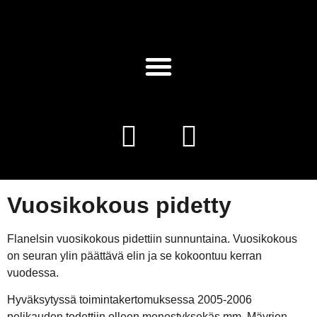
Vuosikokous pidetty
Flanelsin vuosikokous pidettiin sunnuntaina. Vuosikokous
on seuran ylin päättävä elin ja se kokoontuu kerran
vuodessa.
Hyväksytyssä toimintakertomuksessa 2005-2006
pelikauden todettiin olleen menestyksekäs mm. Mäyrien