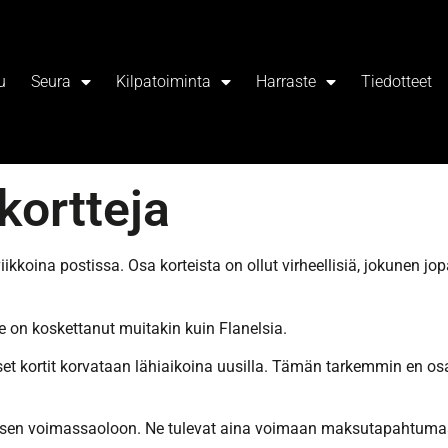
u
Seura
Kilpatoiminta
Harraste
Tiedotteet
ikortteja
iikkoina postissa. Osa korteista on ollut virheellisiä, jokunen j
se on koskettanut muitakin kuin Flanelsia.
liset kortit korvataan lähiaikoina uusilla. Tämän tarkemmin en o
uutuksen voimassaoloon. Ne tulevat aina voimaan maksutapahtuma