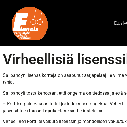
Etusiv
Virheellisiä lisenss
Salibandyn lisenssikortteja on saapunut sarjapelaajille viime v
tyhjä.
Salibandyliitosta kerrotaan, että ongelma on tiedossa ja että 
– Korttien painossa on tullut jokin tekninen ongelma. Virheel
jäsensihteeri
Lasse Lepola
Flanelsin tiedusteluihin.
Virheellinen kortti ei vaikuta lisenssin ja mahdollisen vak