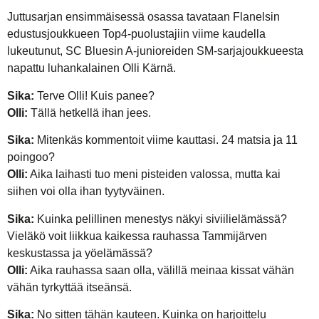
Juttusarjan ensimmäisessä osassa tavataan Flanelsin
edustusjoukkueen Top4-puolustajiin viime kaudella
lukeutunut, SC Bluesin A-junioreiden SM-sarjajoukkueesta
napattu luhankalainen Olli Kärnä.
Sika:
Terve Olli! Kuis panee?
Olli:
Tällä hetkellä ihan jees.
Sika:
Mitenkäs kommentoit viime kauttasi. 24 matsia ja 11
poingoo?
Olli:
Aika laihasti tuo meni pisteiden valossa, mutta kai
siihen voi olla ihan tyytyväinen.
Sika:
Kuinka pelillinen menestys näkyi siviilielämässä?
Vieläkö voit liikkua kaikessa rauhassa Tammijärven
keskustassa ja yöelämässä?
Olli:
Aika rauhassa saan olla, välillä meinaa kissat vähän
vähän tyrkyttää itseänsä.
Sika:
No sitten tähän kauteen. Kuinka on harjoittelu