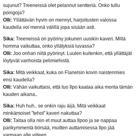
sujunut? Treeneissä olet pelannut sentteriä. Onko tullu
poingoja?
Olli:
Yllättävän hyvin on mennyt, harjoitusten valossa
kaudella voi mennä välillä jopa sisään asti.
Sika:
Treeneissä on pyöriny jokunen uusikin kaveri. Miltä
homma vaikuttaa, onko yllätyksiä luvassa?
Olli:
Joo onhan niitä pyörinyt. Luulen kuitenkin, että yllättäjät
löytyvät vanhoista pelimiehistä.
Sika:
Mitä veikkaat, kuka on Flanelsin kovin naistenmies
ensi kaudella?
Olli:
Vähän vaikuttaisi, että tuo Ilpo kaataa aika monta tämän
kauden aikana..
Sika:
Huh huh.. se onkin raju äijä. Mitä veikkaat
minkämoiset ”tehot” kaveri nakuttaa?
Olli:
Taitaa olla niin et muut auttaa Ilpoo ja se nappaa
parikymmentä börsää, muitten auttamisessa Ilpo jää
varmaan alle viiteen.