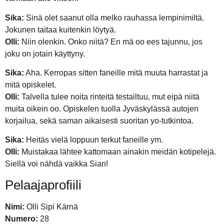
Sika:
Sinä olet saanut olla melko rauhassa lempinimiltä.
Jokunen taitaa kuitenkin löytyä.
Olli:
Niin olenkin. Onko niitä? En mä oo ees tajunnu, jos
joku on jotain käyttyny.
Sika:
Aha. Kerropas sitten faneille mitä muuta harrastat ja
mitä opiskelet.
Olli:
Talvella tulee noita rinteitä testailtuu, mut eipä niitä
muita oikein oo. Opiskelen tuolla Jyväskylässä autojen
korjailua, sekä saman aikaisesti suoritan yo-tutkintoa.
Sika:
Heitäs vielä loppuun terkut faneille ym.
Olli:
Muistakaa lähtee kattomaan ainakin meidän kotipelejä.
Siellä voi nähdä vaikka Sian!
Pelaajaprofiili
Nimi:
Olli Sipi Kärnä
Numero:
28