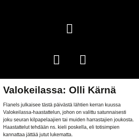
Valokeilassa: Olli Kärnä
Flanels julkaisee tästä päivästä lähtien kerran kuussa
Valokeilassa-haastattelun, johon on valittu satunnaisesti
joku seuran kilpapelaajien tai muiden harrastajien joukosta.
Haastattelut tehdään ns. kieli poskella, eli totisimpien
kannattaa jättää jutut lukematta.