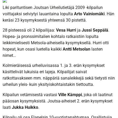
Liki parituntisen Joutsan Urheilutietäjä 2009 -kilpailun
voittajaksi selviytyi lauantaina lopulta
Arto Vainiomäki
. Hän
keräsi 23 kysymyksestä yhteensä 30 pistettä.
28 pisteessä oli 2 kilpailijaa:
Vesa Hurri
ja
Jussi Seppälä
.
Hopea- ja pronssimitalien kohtalo ratkaistiin lopulta
leikkimielisesti Metsola-aiheisella kysymyksellä. Hurri otti
hopeat, kun osasi luetella kaikki
Antti Metsolan
lasten
nimet…
Kolmieräisessä urheiluvisassa 1. ja 3. erän kysymykset
käsittelivät lukuisia eri lajeja. Kilpailijat saivat
ratkottavakseen mm. näppäriä sanaleikkejä sekä tietysti niin
urheilun yleis- kuin yksityiskohtaistakin tiettoutta.
Kilpailun vetämisestä vastasi
Ville Kämppi
, joka oli laatinut
pääosan kysymyksistä. Joutsa-aiheiset 2. erän kysymykset
laati
Jukka Huikko
.
Kilpailu oli osa Flanelsin 10-vuotistapahtumaa. Osallistujia