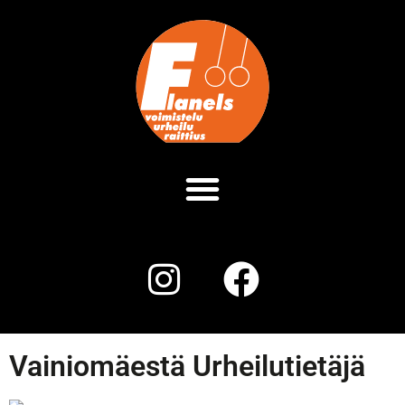
Vainiomäestä Urheilutietäjä