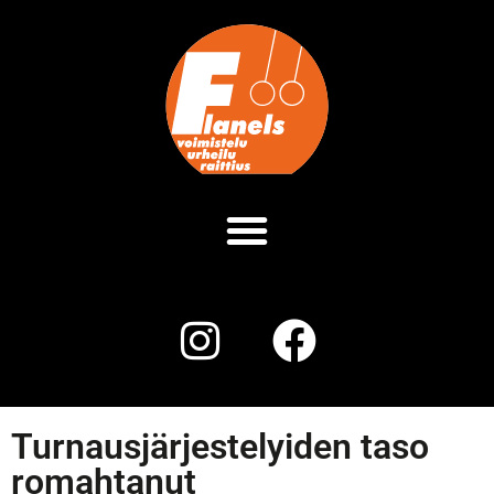
Turnausjärjestelyiden taso
romahtanut