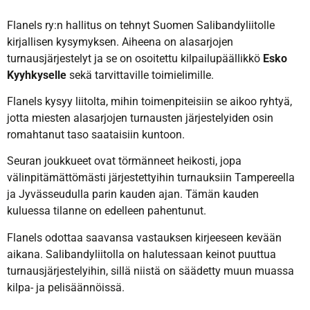
Flanels ry:n hallitus on tehnyt Suomen Salibandyliitolle
kirjallisen kysymyksen. Aiheena on alasarjojen
turnausjärjestelyt ja se on osoitettu kilpailupäällikkö
Esko
Kyyhkyselle
sekä tarvittaville toimielimille.
Flanels kysyy liitolta, mihin toimenpiteisiin se aikoo ryhtyä,
jotta miesten alasarjojen turnausten järjestelyiden osin
romahtanut taso saataisiin kuntoon.
Seuran joukkueet ovat törmänneet heikosti, jopa
välinpitämättömästi järjestettyihin turnauksiin Tampereella
ja Jyvässeudulla parin kauden ajan. Tämän kauden
kuluessa tilanne on edelleen pahentunut.
Flanels odottaa saavansa vastauksen kirjeeseen kevään
aikana. Salibandyliitolla on halutessaan keinot puuttua
turnausjärjestelyihin, sillä niistä on säädetty muun muassa
kilpa- ja pelisäännöissä.