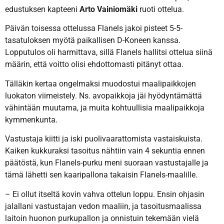
edustuksen kapteeni
Arto Vainiomäki
ruoti ottelua.
Päivän toisessa ottelussa Flanels jakoi pisteet 5-5-
tasatuloksen myötä paikallisen D-Koneen kanssa.
Lopputulos oli harmittava, sillä Flanels hallitsi ottelua siinä
määrin, että voitto olisi ehdottomasti pitänyt ottaa.
Tälläkin kertaa ongelmaksi muodostui maalipaikkojen
luokaton viimeistely. Ns. avopaikkoja jäi hyödyntämättä
vähintään muutama, ja muita kohtuullisia maalipaikkoja
kymmenkunta.
Vastustaja kiitti ja iski puolivaarattomista vastaiskuista.
Kaiken kukkuraksi tasoitus nähtiin vain 4 sekuntia ennen
päätöstä, kun Flanels-purku meni suoraan vastustajalle ja
tämä lähetti sen kaaripallona takaisin Flanels-maalille.
– Ei ollut itseltä kovin vahva ottelun loppu. Ensin ohjasin
jalallani vastustajan vedon maaliin, ja tasoitusmaalissa
laitoin huonon purkupallon ja onnistuin tekemään vielä