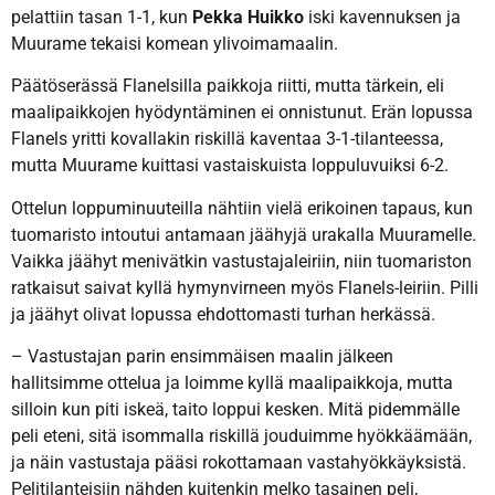
pelattiin tasan 1-1, kun
Pekka Huikko
iski kavennuksen ja
Muurame tekaisi komean ylivoimamaalin.
Päätöserässä Flanelsilla paikkoja riitti, mutta tärkein, eli
maalipaikkojen hyödyntäminen ei onnistunut. Erän lopussa
Flanels yritti kovallakin riskillä kaventaa 3-1-tilanteessa,
mutta Muurame kuittasi vastaiskuista loppuluvuiksi 6-2.
Ottelun loppuminuuteilla nähtiin vielä erikoinen tapaus, kun
tuomaristo intoutui antamaan jäähyjä urakalla Muuramelle.
Vaikka jäähyt menivätkin vastustajaleiriin, niin tuomariston
ratkaisut saivat kyllä hymynvirneen myös Flanels-leiriin. Pilli
ja jäähyt olivat lopussa ehdottomasti turhan herkässä.
– Vastustajan parin ensimmäisen maalin jälkeen
hallitsimme ottelua ja loimme kyllä maalipaikkoja, mutta
silloin kun piti iskeä, taito loppui kesken. Mitä pidemmälle
peli eteni, sitä isommalla riskillä jouduimme hyökkäämään,
ja näin vastustaja pääsi rokottamaan vastahyökkäyksistä.
Pelitilanteisiin nähden kuitenkin melko tasainen peli,