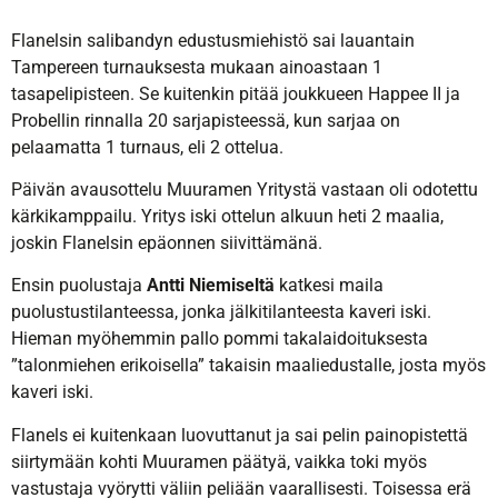
Flanelsin salibandyn edustusmiehistö sai lauantain
Tampereen turnauksesta mukaan ainoastaan 1
tasapelipisteen. Se kuitenkin pitää joukkueen Happee II ja
Probellin rinnalla 20 sarjapisteessä, kun sarjaa on
pelaamatta 1 turnaus, eli 2 ottelua.
Päivän avausottelu Muuramen Yritystä vastaan oli odotettu
kärkikamppailu. Yritys iski ottelun alkuun heti 2 maalia,
joskin Flanelsin epäonnen siivittämänä.
Ensin puolustaja
Antti Niemiseltä
katkesi maila
puolustustilanteessa, jonka jälkitilanteesta kaveri iski.
Hieman myöhemmin pallo pommi takalaidoituksesta
”talonmiehen erikoisella” takaisin maaliedustalle, josta myös
kaveri iski.
Flanels ei kuitenkaan luovuttanut ja sai pelin painopistettä
siirtymään kohti Muuramen päätyä, vaikka toki myös
vastustaja vyörytti väliin peliään vaarallisesti. Toisessa erä