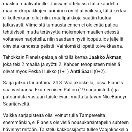
maskia maalivahdille. Joissain otteluissa tällä kaudella
maalintekopaikkojen luominen on ollut vaikeaa, tällä kertaa
ei kuitenkaan ollut niin: maalipaikkoja saatiin luotua
jatkuvasti. Viimeistä turnausta ennen ei ole enää paljoa
tehtävissä, mutta terävyyttä molempien maalien edessä
voitaneen harjoitella, niin saadaan hyvä lopputulos jäljellä
olevista kahdesta pelistä, Vainiomäki lopetti toiveikkaana.
Tehokkain Flanels-pelaaja oli tällä kertaa
Jaakko Åkman
,
joka teki 2 maalia ja syötti 2. Kahden tehopisteen miehiä
olivat myös Pekka Huikko (1+1)
Antti Saari
(0+2).
Sarja jatkuu lauantaina 24.3. Vaajakoskella, jossa Flanels
saa vastaansa Ekumeenisen Pallon (19 sarjapistettä) ja
putoamista vastaan taistelevan, mutta taitavan NiceBandyn
Saarijärveltä.
Vaikka sarjapisteitä olisi voinut tulla Tampereelta
enemmänkin, ei Flanels ole vielä nousukarsintapelin suhteen
hävinnyt mitään. Taistelu kakkossijasta tullee Vaajakoskella