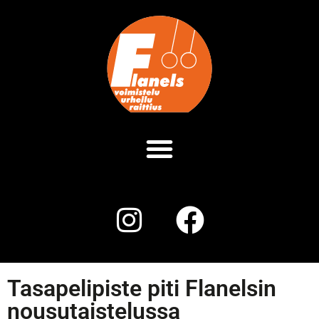
Tasapelipiste piti Flanelsin
nousutaistelussa