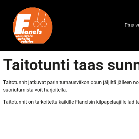
Etusiv
Taitotunti taas sun
Taitotunnit jatkuvat parin turnausviikonlopun jäljiltä jälleen n
suoriutumista voit harjoitella.
Taitotunnit on tarkoitettu kaikille Flanelsin kilpapelaajille ladi