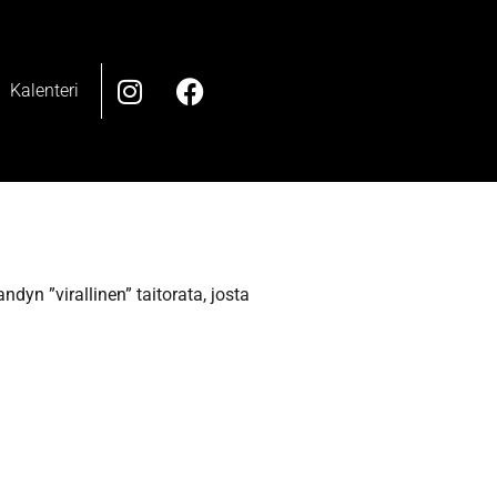
Kalenteri
ndyn ”virallinen” taitorata, josta