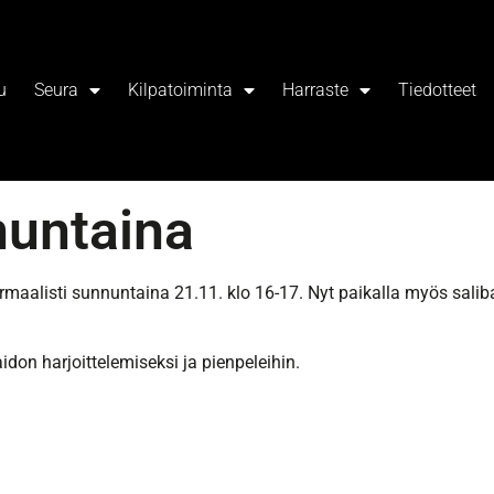
u
Seura
Kilpatoiminta
Harraste
Tiedotteet
nuntaina
ormaalisti sunnuntaina 21.11. klo 16-17. Nyt paikalla myös saliba
taidon harjoittelemiseksi ja pienpeleihin.