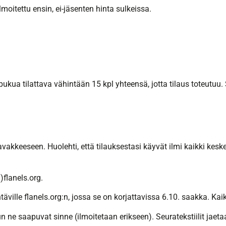
oitettu ensin, ei-jäsenten hinta sulkeissa.
kua tilattava vähintään 15 kpl yhteensä, jotta tilaus toteutuu. 
avakkeeseen. Huolehti, että tilauksestasi käyvät ilmi kaikki keske
)flanels.org.
ville flanels.org:n, jossa se on korjattavissa 6.10. saakka. Kaikk
n ne saapuvat sinne (ilmoitetaan erikseen). Seuratekstiilit jaet