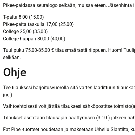
Pikee-paidassa seuralogo selkään, muissa eteen. Jäsenhinta ilm
T-paita 8,00 (15,00)
Pikee-paita taskulla 17,00 (25,00)
College 25,00 (35,00)
College-huppari 30,00 (40,00)
Tuulipuku 75,00-85,00 € tilausmäärästä riippuen. Huom! Tuulipu
selkään.
Ohje
Tee tilauksesi harjoitusvuorolla sitä varten laadittuun tilauska
jne.).
Vaihtoehtoisesti voit jättää tilauksesi sähköpostitse toimisto(a
Tilaukset asetetaan tilausajan päättymisen (3.10.) jälkeen nähtä
Fat Pipe -tuotteet noudetaan ja maksetaan Urheilu Slantilta, ku