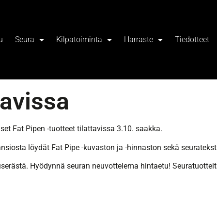
u
Seura
Kilpatoiminta
Harraste
Tiedotteet
tavissa
iset Fat Pipen -tuotteet tilattavissa 3.10. saakka.
ansiosta löydät Fat Pipe -kuvaston ja -hinnaston sekä seuratekst
userästä. Hyödynnä seuran neuvottelema hintaetu! Seuratuotteita 