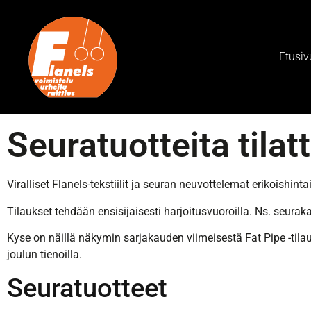
Etusiv
Seuratuotteita tilat
Viralliset Flanels-tekstiilit ja seuran neuvottelemat erikoishinta
Tilaukset tehdään ensisijaisesti harjoitusvuoroilla. Ns. seurak
Kyse on näillä näkymin sarjakauden viimeisestä Fat Pipe -tila
joulun tienoilla.
Seuratuotteet