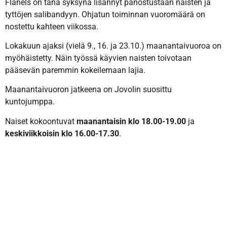
Flanels on tänä syksynä lisännyt panostustaan naisten ja
tyttöjen salibandyyn. Ohjatun toiminnan vuoromäärä on
nostettu kahteen viikossa.
Lokakuun ajaksi (vielä 9., 16. ja 23.10.) maanantaivuoroa on
myöhäistetty. Näin työssä käyvien naisten toivotaan
pääsevän paremmin kokeilemaan lajia.
Maanantaivuoron jatkeena on Jovolin suosittu
kuntojumppa.
Naiset kokoontuvat
maanantaisin klo 18.00-19.00
ja
keskiviikkoisin klo 16.00-17.30
.