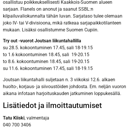
osallistuu poikkeuksellisesti Kaakkois-Suomen alueen
sarjaan. Flanels on anonut ja saanut SSBL:n
kilpailuvaliokunnalta tähän luvan. Sarjataso tulee olemaan
joko IV- tai V-divisioona, mikä ratkeaa sarjapaikkotilanteen
mukaan. Lisäksi osallistumme Suomen Cupiin.
Try out -vuorot Joutsan liikuntahallilla
su 28.5. kokoontuminen 17.45, sali 18-19.15
to 1.6 kokoontuminen 18.45, sali 19-20.15
to 8.6. kokoontuminen 18.45, sali 19-20.15
su 11.6. kokoontuminen 17.45, sali 18-19.15
Joutsan liikuntahalli suljetaan n. 3 viikoksi 12.6. alkaen
huolto-, korjaus- ja siivoustöiden johdosta. Em. neljän vuoron
aikana infotaan harjoituskauden jatkuminen loppukesällä.
Lisätiedot ja ilmoittautumiset
Tatu Kiiski
, valmentaja
040 700 3406