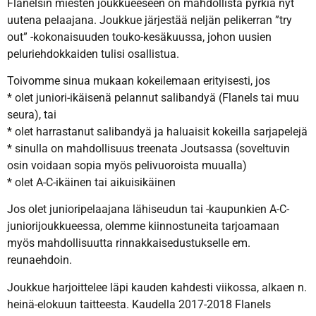
Flanelsin miesten joukkueeseen on mahdollista pyrkiä nyt
uutena pelaajana. Joukkue järjestää neljän pelikerran ”try
out” -kokonaisuuden touko-kesäkuussa, johon uusien
peluriehdokkaiden tulisi osallistua.
Toivomme sinua mukaan kokeilemaan erityisesti, jos
* olet juniori-ikäisenä pelannut salibandyä (Flanels tai muu
seura), tai
* olet harrastanut salibandyä ja haluaisit kokeilla sarjapelejä
* sinulla on mahdollisuus treenata Joutsassa (soveltuvin
osin voidaan sopia myös pelivuoroista muualla)
* olet A-C-ikäinen tai aikuisikäinen
Jos olet junioripelaajana lähiseudun tai -kaupunkien A-C-
juniorijoukkueessa, olemme kiinnostuneita tarjoamaan
myös mahdollisuutta rinnakkaisedustukselle em.
reunaehdoin.
Joukkue harjoittelee läpi kauden kahdesti viikossa, alkaen n.
heinä-elokuun taitteesta. Kaudella 2017-2018 Flanels