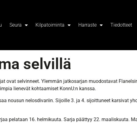
u
Seura
Kilpatoiminta
Harraste
Tiedotteet
ma selvillä
jat ovat selvinneet. Ylemmän jatkosarjan muodostavat Flanelsin
vimpia lienevät kohtaamiset KonnU:n kanssa.
aa nousun nelosdivariin. Sijoille 3. ja 4. sijoittuneet karsiva
aa pelataan 16. helmikuuta. Sarja päättyy 22. maaliskuuta. Mah