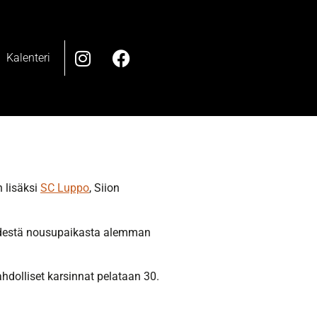
Kalenteri
 lisäksi
SC Luppo
, Siion
t yhdestä nousupaikasta alemman
dolliset karsinnat pelataan 30.