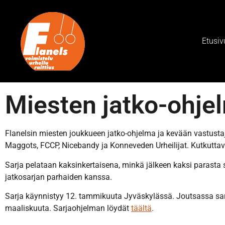
Etusiv
Miesten jatko-ohjel
Flanelsin miesten joukkueen jatko-ohjelma ja kevään vastusta
Maggots, FCCP, Nicebandy ja Konneveden Urheilijat. Kutkutta
Sarja pelataan kaksinkertaisena, minkä jälkeen kaksi parasta s
jatkosarjan parhaiden kanssa.
Sarja käynnistyy 12. tammikuuta Jyväskylässä. Joutsassa sarj
maaliskuuta. Sarjaohjelman löydät
täältä
.