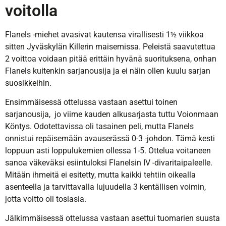
voitolla
Flanels -miehet avasivat kautensa virallisesti 1½ viikkoa
sitten Jyväskylän Killerin maisemissa. Peleistä saavutettua
2 voittoa voidaan pitää erittäin hyvänä suorituksena, onhan
Flanels kuitenkin sarjanousija ja ei näin ollen kuulu sarjan
suosikkeihin.
Ensimmäisessä ottelussa vastaan asettui toinen
sarjanousija, jo viime kauden alkusarjasta tuttu Voionmaan
Köntys. Odotettavissa oli tasainen peli, mutta Flanels
onnistui repäisemään avauserässä 0-3 -johdon. Tämä kesti
loppuun asti loppulukemien ollessa 1-5. Ottelua voitaneen
sanoa väkeväksi esiintuloksi Flanelsin IV -divaritaipaleelle.
Mitään ihmeitä ei esitetty, mutta kaikki tehtiin oikealla
asenteella ja tarvittavalla lujuudella 3 kentällisen voimin,
jotta voitto oli tosiasia.
Jälkimmäisessä ottelussa vastaan asettui tuomarien suusta