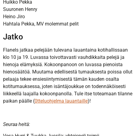
Huikko Pekka
Suuronen Henry
Heino Jiro
Hahtala Pekka, MV molemmat pelit
Jatko
Flanels jatkaa pelejään tulevana lauantaina kotihallissaan
klo 10 ja 19. Luvassa toivottavasti vauhdikkaita pelejä ja
hienoja elämyksiä. Kokoonpanoon on luvassa pienoista
hienosäätöä. Muutama edellisestä turnauksesta poissa ollut
pelaaja tekee ensiesiintymisestä tämän kauden osalta
kotiturnauksessa, joten isäntäjoukkue on todennäköisesti
liikkeellä laajalla kokoonpanolla. Tule itse toteamaan tilanne
paikan päälle (
0tteluohjelma lauantaille
)!
Seuraa heitä:
Vesa Hurri & Tuukka Jussila: yhteispeli toimii