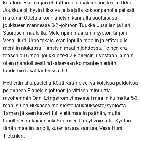
kuultuna yksi sarjan ehdottomia ennakkosuosikkeja: Urho.
Joukkue oli hyvin liikkuva ja laajalla kokoonpanolla pelissä
mukana. Ottelu alkoi Flanelsin kannalta suotuisasti
joukkueen mennessä 0-2 -johtoon Tuukka Jussilan ja Ilari
Suurosen maaleilla. Molempiin maaleihin syötön tarjoili
Vesa Hurri. Urho tekaisi erän lopulla maalin ja erätauolle
mentiin niukassa Flanelsin maalin johdossa. Toinen erä
taasen oli Urhon: joukkue teki 2 Flanelsin 1 vastaan ja näin
ollen mahdollisesti ratkaisevaan kolmanteen erään
lähdettiin tasatilanteessa 3-3.
Heti erän alkupuolella Köpä Kuurne vei valkoisissa paidoissa
pelanneen Flanelsin johtoon ja viitisen minuuttia
myöhemmin Onni Långström viimeisteli maalin kulmalta 5-3
maalin Lari Nikkasen mainiosta laukauksesta/syötöstä.
Tämän jälkeen kaveri tuli vielä maalin päähän, mutta
lopullisen ratkaisun iski Suurosen Ilari ylivoimalla. Syötön
tähän maaliin tarjoili, kuten arvata saattaa, Vesa Hurri.
Tietenkin.