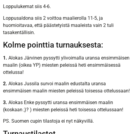
Loppulukemat siis 4-6.
Loppusaldona siis 2 voittoa maalierolla 11-5, ja
huomioitavaa, että päästetyistä maaleista vain 2 tuli
tasakentällisin.
Kolme pointtia turnauksesta:
1.
Alokas Järvinen pyssytti ylivoimalla uransa ensimmäisen
maalin (oikea YP) miesten peleissä heti ensimmäisessä
ottelussa!
2.
Alokas Jussila survoi maalin edustalta uransa
ensimmäisen maalin miesten peleissä toisessa ottelussaan!
3.
Alokas Enke pyssytti uransa ensimmäisen maalin
(koskaan ;)? ) miesten peleissä heti toisessa ottelussaan!
PS. Suomen cupin tilastoja ei nyt näkyvillä.
Turnaustilastot