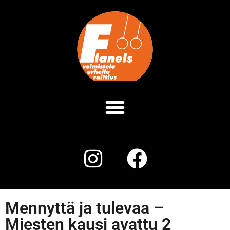
Mennyttä ja tulevaa –
Miesten kausi avattu 2