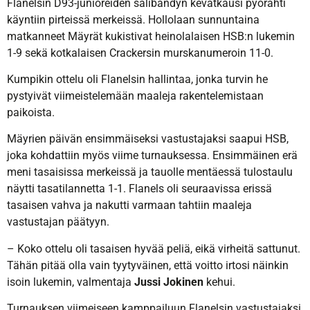
Flanelsin D93-junioreiden salibandyn kevätkausi pyörähti
käyntiin pirteissä merkeissä. Hollolaan sunnuntaina
matkanneet Mäyrät kukistivat heinolalaisen HSB:n lukemin
1-9 sekä kotkalaisen Crackersin murskanumeroin 11-0.
Kumpikin ottelu oli Flanelsin hallintaa, jonka turvin he
pystyivät viimeistelemään maaleja rakentelemistaan
paikoista.
Mäyrien päivän ensimmäiseksi vastustajaksi saapui HSB,
joka kohdattiin myös viime turnauksessa. Ensimmäinen erä
meni tasaisissa merkeissä ja tauolle mentäessä tulostaulu
näytti tasatilannetta 1-1. Flanels oli seuraavissa erissä
tasaisen vahva ja nakutti varmaan tahtiin maaleja
vastustajan päätyyn.
– Koko ottelu oli tasaisen hyvää peliä, eikä virheitä sattunut.
Tähän pitää olla vain tyytyväinen, että voitto irtosi näinkin
isoin lukemin, valmentaja
Jussi Jokinen
kehui.
Turnauksen viimeiseen kamppailuun Flanelsin vastustajaksi