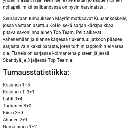
yhden maalin. Näin Niemiselle merkattiin jo kauden toinen
nollapeli, mikä salibandyssä on hyvin harvinaista.
Seuraavaan turnaukseen Mäyrät matkaavat Kuusankoskelle,
jossa vastaan asettuu KoHo, sekä sarjan kärkipaikkaa
pitävä savonlinnalainen Top Team. Pelit alkavat
vähenemään ja tilanne kärjessä tiukentuu: jatkoon pääsee
sarjasta vain kaksi parasta, joten turhiin tappioihin ei varaa
ole. Flanels on sarjassa kolmantena pisteen jäljessä
Sbandyä ja 3 jäljessä Top Teamia.
Turnausstatistiikka:
Kosunen 1+5
Kosonen T. 3+1
Lahti 0+4
Tarhanen 3+0
Kiiski 3+0
Ahonen 2+1
Hämäläinen 1+2