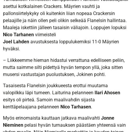
asettui kotkalainen Crackers. Mäyrien vauhti ja
pallonsiirtelykyky oli kuitenkin liian nopeaa Crackersin
pelaajille ja näin ollen peli olikin selkeää Flanelsin hallintaa.
Maaleja iskettiin jälleen tasaisin väliajoin. Loppujen lopuksi
Nico Tarhanen
viimeisteli
Joel Lahden
avustuksesta loppulukemiksi 11-0 Mäyrien
hyväksi.
– Liikkeemme hieman hidastui verrattuna edelliseen peliin,
mutta saimme silti pidettyä hyvän tempon yllä, joka sitten
musersi vastustajan puolustuksen, Jokinen pohti.
Tasaisesta Flanelsin joukkueesta erottui muutama
valopilkku läpi turneen. Laiturina pelanneen
Ilari Ahosen
esitys oli pirteä. Samoin maalivahdin sijasta
kenttäpelaajana pelanneen
Nico Tarhasen
.
Myös erinomaista kauttaan jatkava maalivahti
Jonne
Nieminen
pelasi hyvän turnauksen päästäen yhteensä vain