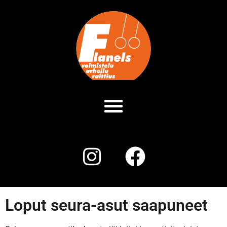
Loput seura-asut saapuneet