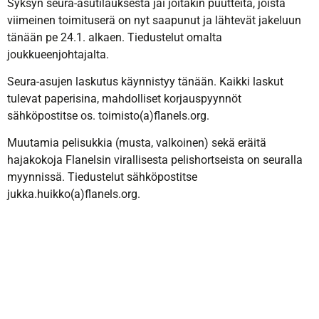
Syksyn seura-asutilauksesta jäi joitakin puutteita, joista
viimeinen toimituserä on nyt saapunut ja lähtevät jakeluun
tänään pe 24.1. alkaen. Tiedustelut omalta
joukkueenjohtajalta.
Seura-asujen laskutus käynnistyy tänään. Kaikki laskut
tulevat paperisina, mahdolliset korjauspyynnöt
sähköpostitse os. toimisto(a)flanels.org.
Muutamia pelisukkia (musta, valkoinen) sekä eräitä
hajakokoja Flanelsin virallisesta pelishortseista on seuralla
myynnissä. Tiedustelut sähköpostitse
jukka.huikko(a)flanels.org.