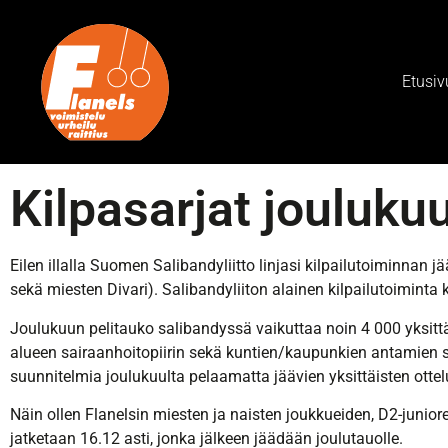
Etusiv
Kilpasarjat joulukuu
Eilen illalla Suomen Salibandyliitto linjasi kilpailutoiminnan 
sekä miesten Divari). Salibandyliiton alainen kilpailutoiminta 
Joulukuun pelitauko salibandyssä vaikuttaa noin 4 000 yksittäis
alueen sairaanhoitopiirin sekä kuntien/kaupunkien antamien suo
suunnitelmia joulukuulta pelaamatta jäävien yksittäisten otte
Näin ollen Flanelsin miesten ja naisten joukkueiden, D2-juniore
jatketaan 16.12 asti, jonka jälkeen jäädään joulutauolle.