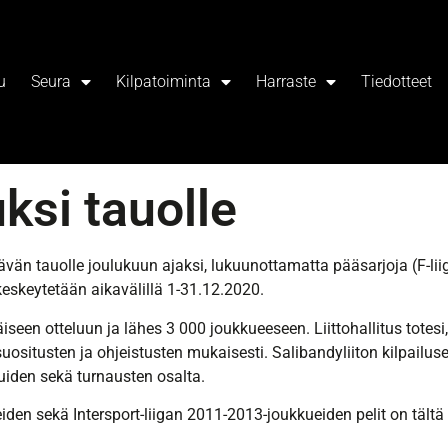
u
Seura
Kilpatoiminta
Harraste
Tiedotteet
ksi tauolle
jäävän tauolle joulukuun ajaksi, lukuunottamatta pääsarjoja (F-lii
keskeytetään aikavälillä 1-31.12.2020.
een otteluun ja lähes 3 000 joukkueeseen. Liittohallitus totesi, 
situsten ja ohjeistusten mukaisesti. Salibandyliiton kilpailuse
luiden sekä turnausten osalta.
iden sekä Intersport-liigan 2011-2013-joukkueiden pelit on tältä 