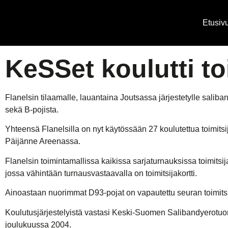
Etusiv
KeSSet koulutti to
Flanelsin tilaamalle, lauantaina Joutsassa järjestetylle saliban
sekä B-pojista.
Yhteensä Flanelsilla on nyt käytössään 27 koulutettua toimitsi
Päijänne Areenassa.
Flanelsin toimintamallissa kaikissa sarjaturnauksissa toimitsij
jossa vähintään turnausvastaavalla on toimitsijakortti.
Ainoastaan nuorimmat D93-pojat on vapautettu seuran toimitsija
Koulutusjärjestelyistä vastasi Keski-Suomen Salibandyerotuom
joulukuussa 2004.