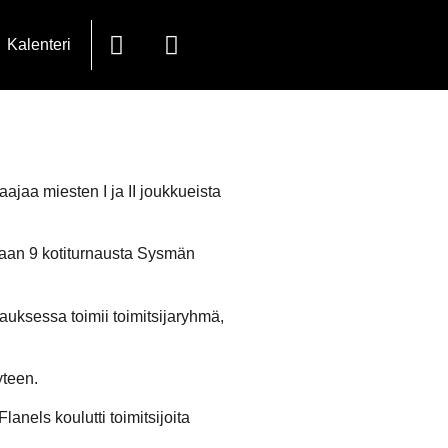
Kalenteri
aajaa miesten I ja II joukkueista
kiaan 9 kotiturnausta Sysmän
nauksessa toimii toimitsijaryhmä,
yteen.
Flanels koulutti toimitsijoita