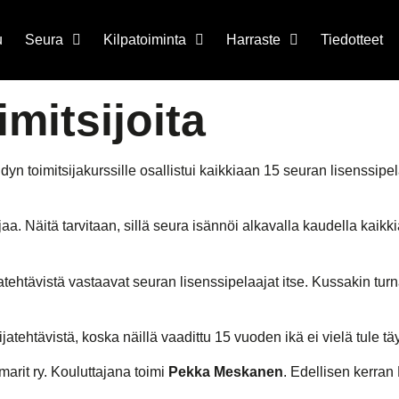
u
Seura
Kilpatoiminta
Harraste
Tiedotteet
imitsijoita
dyn toimitsijakurssille osallistui kaikkiaan 15 seuran lisenssipel
jaa. Näitä tarvitaan, sillä seura isännöi alkavalla kaudella kaik
atehtävistä vastaavat seuran lisenssipelaajat itse. Kussakin tur
tehtävistä, koska näillä vaadittu 15 vuoden ikä ei vielä tule tä
arit ry. Kouluttajana toimi
Pekka Meskanen
. Edellisen kerran 