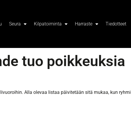
u
Seura
Kilpatoiminta
Harraste
Tiedotteet
hde tuo poikkeuksia
ivuoroihin. Alla olevaa listaa päivitetään sitä mukaa, kun ryhm