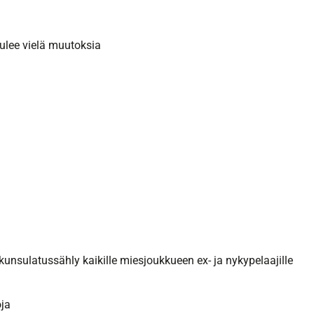
tulee vielä muutoksia
nkunsulatussähly kaikille miesjoukkueen ex- ja nykypelaajille
oja