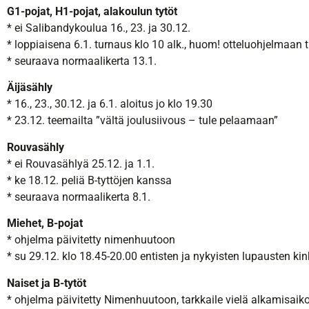
G1-pojat, H1-pojat, alakoulun tytöt
* ei Salibandykoulua 16., 23. ja 30.12.
* loppiaisena 6.1. turnaus klo 10 alk., huom! otteluohjelmaan 
* seuraava normaalikerta 13.1.
Äijäsähly
* 16., 23., 30.12. ja 6.1. aloitus jo klo 19.30
* 23.12. teemailta ”vältä joulusiivous – tule pelaamaan”
Rouvasähly
* ei Rouvasählyä 25.12. ja 1.1.
* ke 18.12. peliä B-tyttöjen kanssa
* seuraava normaalikerta 8.1.
Miehet, B-pojat
* ohjelma päivitetty nimenhuutoon
* su 29.12. klo 18.45-20.00 entisten ja nykyisten lupausten ki
Naiset ja B-tytöt
* ohjelma päivitetty Nimenhuutoon, tarkkaile vielä alkamisaik