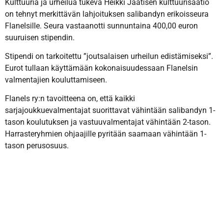
Kulttuuria ja urheilua tukeva Heikki Jaatisen kulttuurisäätiö
on tehnyt merkittävän lahjoituksen salibandyn erikoisseura
Flanelsille. Seura vastaanotti sunnuntaina 400,00 euron
suuruisen stipendin.
Stipendi on tarkoitettu ”joutsalaisen urheilun edistämiseksi”.
Eurot tullaan käyttämään kokonaisuudessaan Flanelsin
valmentajien kouluttamiseen.
Flanels ry:n tavoitteena on, että kaikki
sarjajoukkuevalmentajat suorittavat vähintään salibandyn 1-
tason koulutuksen ja vastuuvalmentajat vähintään 2-tason.
Harrasteryhmien ohjaajille pyritään saamaan vähintään 1-
tason perusosuus.