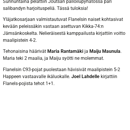
Sunnuntaina pelattiin Joutsan palloilupyhätössä pari
salibandyn harjoituspeliä. Tässä tuloksia!
Yläjatkosarjaan valmistautuvat Flanelsin naiset kohtasivat
kevään peleissäkin vastaan asettuvan Kikka-74:n
Jämsänkoskelta. Nelieräisestä kamppailusta kirjattiin voitto
maalipistein 4-2.
Tehonaisina häärivät
Maria Rantamäki
ja
Maiju Maunula
.
Maria teki 2 maalia, ja Maiju syötti ne molemmat.
Flanelsin C93-pojat puolestaan hävisivät maalipistein 5-2
Happeen vastaavalle ikäluokalle.
Joel Lahdelle
kirjattiin
Flanels-pojista tehot 1+1.