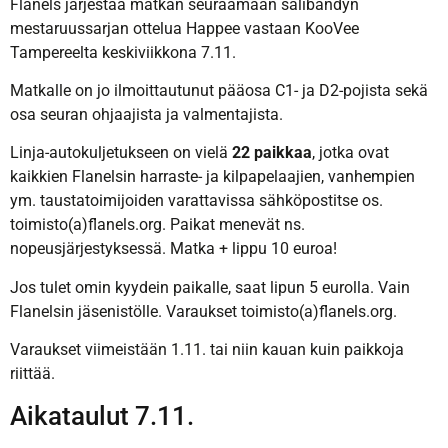
Flanels järjestää matkan seuraamaan salibandyn
mestaruussarjan ottelua Happee vastaan KooVee
Tampereelta keskiviikkona 7.11.
Matkalle on jo ilmoittautunut pääosa C1- ja D2-pojista sekä
osa seuran ohjaajista ja valmentajista.
Linja-autokuljetukseen on vielä
22 paikkaa
, jotka ovat
kaikkien Flanelsin harraste- ja kilpapelaajien, vanhempien
ym. taustatoimijoiden varattavissa sähköpostitse os.
toimisto(a)flanels.org. Paikat menevät ns.
nopeusjärjestyksessä. Matka + lippu 10 euroa!
Jos tulet omin kyydein paikalle, saat lipun 5 eurolla. Vain
Flanelsin jäsenistölle. Varaukset toimisto(a)flanels.org.
Varaukset viimeistään 1.11. tai niin kauan kuin paikkoja
riittää.
Aikataulut 7.11.