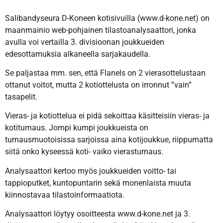
Salibandyseura D-Koneen kotisivuilla (www.d-kone.net) on
maanmainio web-pohjainen tilastoanalysaattori, jonka
avulla voi vertailla 3. divisioonan joukkueiden
edesottamuksia alkaneella sarjakaudella.
Se paljastaa mm. sen, että Flanels on 2 vierasottelustaan
ottanut voitot, mutta 2 kotiottelusta on irronnut ”vain”
tasapelit.
Vieras- ja kotiottelua ei pidä sekoittaa käsitteisiin vieras- ja
kotiturnaus. Jompi kumpi joukkueista on
turnausmuotoisissa sarjoissa aina kotijoukkue, riippumatta
siitä onko kyseessä koti- vaiko vierasturnaus.
Analysaattori kertoo myös joukkueiden voitto- tai
tappioputket, kuntopuntarin sekä monenlaista muuta
kiinnostavaa tilastoinformaatiota.
Analysaattori löytyy osoitteesta www.d-kone.net ja 3.