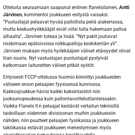
Otteluita seuraamaan saapunut entinen flanelsilainen,
Antti
Järvinen
, kommentoi joukkueen esitystä vaisuksi.
”Puolustajat pelaavat hyvää pallollista peliä alakerrassa,
mutta keskushyökkääjät eivät viitsi tulla hakemaan palloa
alhaalta”, Järvinen toteaa ja lisää: ”Nyt pakit joutuivat
roiskimaan epätoivoisia roikkupalloja keskikentän yli”.
Järvisen mukaan myös hyökkääjien väliset etäisyydet olivat
liian suuria. Nyt vastustajan puolustajat pystyivät
katkomaan laitureitten väliset pitkät syötöt.
Erityisesti FCCP-ottelussa huomio kiinnittyi joukkueiden
väliseen eroon pelaajien fyysisessä kunnossa.
Kakkosjoukkue hävisi kaikki kaksintaistot niin
juoksunopeudessa kuin pallontavoittelutilanteissakin.
Vaikka Flanels II:n pelaajat kestävät vertailun teknisillä
taidoillaan viidennen divisioonan muihin joukkueisiin
nähden, niin puutteet pelaajien fysiikassa ja joukkueen
taktiikassa estävät joukkueen menestymisen myös
aluejatkosarjan turnauksissa kevätkaudella.