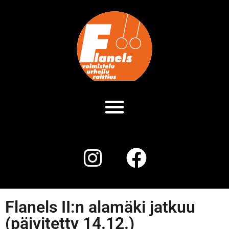
Flanels II:n alamäki jatkuu
(päivitetty 14.12.)