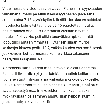
Viidennessä divisioonassa pelaavan Flanels II:n syyskauden
viimeinen turnaus pelattiin itsenäisyyspäivän jälkeisenä
sunnuntaina 7.12. Jyväskylän Killerillä. Joukkueen saldoksi
muodostui kolme tehtyä ja peräti 16 päästettyä maalia.
Ensimmäinen ottelu SB Pommakia vastaan hävittiin
maalein 1-4, vaikka peli olikin tasaväkisempi, kuin mitä
lopputulos antaa ymmärtää. FCCP sen sijaan murjoi
kakkosjoukkueen peräti 12-2, vaikka kauden ensimmäisessä
joukkueiden kohtaamisessa kolme viikkoa aikaisemmin
päädyttiin tasapeliin 3-3.
Aiemmissa turnauksissa maalinteko ei ole ollut ongelma
Flanels II:lle, mutta nyt jo pelkästään maalintekotilanteiden
luominen tuotti ylivoimaisia vaikeuksia kakkosjoukkueelle.
Laukaukset ammuttiin liian pienestä kulmasta, ja palloa ei
saatu syötettyä maalintekosektoriin lainkaan. Lisäksi
hyökkäyspään pelaaminen ajautui liian helposti kulmiin,
joista maaleja ei voida tehdä.