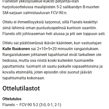
Flanelsin ykkösjoukkue kukisti perjantai-illan
harjoitusottelussa maalipistein 5-2 salibandyn B-nuorten
SM-sarjaan valmistautuvan FCV-90:n.
Ottelu ei ihmeellisyyksiä tarjonnut, sillä Flanels keskittyi
siinä lähinnä oman puolustuspelinsä kuntoon saantiin.
Flanels otti johtoaseman heti alussa ja piti sen loppuun asti.
Ottelu sai päätöserässä ikävän käänteen, kun vastustajan
Kalle Ruokonen
sai 2+10+5+20 minuutin rangaistuksen.
Rangaistukseen johtaneet tapahtumat eivät tarkalleen ole
tiedossa, mutta osa niistä koski kuitenkin tuomareille
juputtamista: tuomarit oli saatu paikalle vapaaehtoisina ja
kovalla etsinnällä, joten episodin olisi suonut jäävän
tapahtumatta kokonaan.
Ottelutilastot
Ottelutulos
Flanels – FCV-90 5-2 (3-0, 0-1, 2-1)