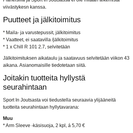
viivästykesn kanssa.
Puutteet ja jälkitoimitus
* Maila- ja varustepussit, jälkitoimitus
* Vaatteet, ei saatavilla /jälkitoimitus
* 1 x Chill R 101 2.7, selvitetään
Jälkitoimituksen aikataulu ja saatavuus selvitetään viikon 43
aikana. Asianomaisille tiedotetaan siitä.
Joitakin tuotteita hyllystä
seurahintaan
Sport In Joutsasta voi tiedustella seuraavia ylijääneitä
tuotteita seurahintaan hyllytavarana:
Muu
* Arm Sleeve -käsisuoja, 2 kpl, á 5,70 €