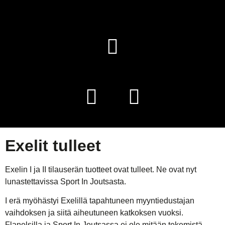
Exelit tulleet
Exelin I ja II tilauserän tuotteet ovat tulleet. Ne ovat nyt
lunastettavissa Sport In Joutsasta.
I erä myöhästyi Exelillä tapahtuneen myyntiedustajan
vaihdoksen ja siitä aiheutuneen katkoksen vuoksi.
Flanelsilla ja Sport In Joutsassa ei ole mitään tekemistä