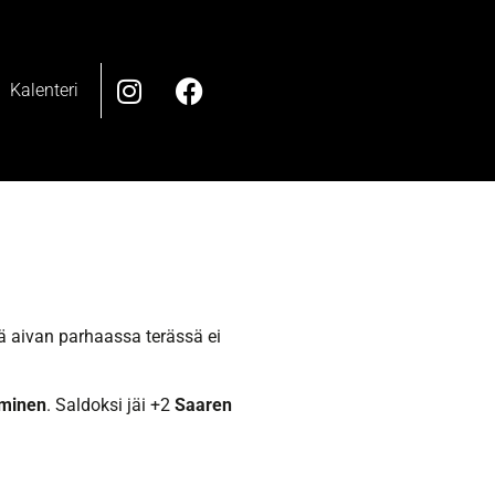
Kalenteri
nä aivan parhaassa terässä ei
eminen
. Saldoksi jäi +2
Saaren