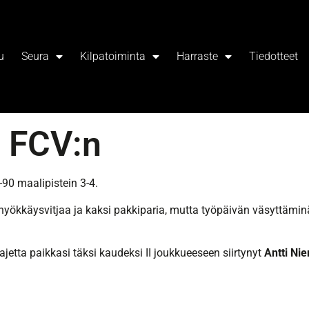
u
Seura
Kilpatoiminta
Harraste
Tiedotteet
s FCV:n
-90 maalipistein 3-4.
ttä hyökkäysvitjaa ja kaksi pakkiparia, mutta työpäivän väsyttämi
jetta paikkasi täksi kaudeksi II joukkueeseen siirtynyt
Antti Ni