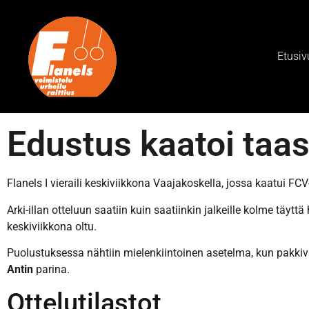
Etusiv
Edustus kaatoi taa
Flanels I vieraili keskiviikkona Vaajakoskella, jossa kaatui FCV
Arki-illan otteluun saatiin kuin saatiinkin jalkeille kolme täy
keskiviikkona oltu.
Puolustuksessa nähtiin mielenkiintoinen asetelma, kun pakkiva
Antin
parina.
Ottelutilastot