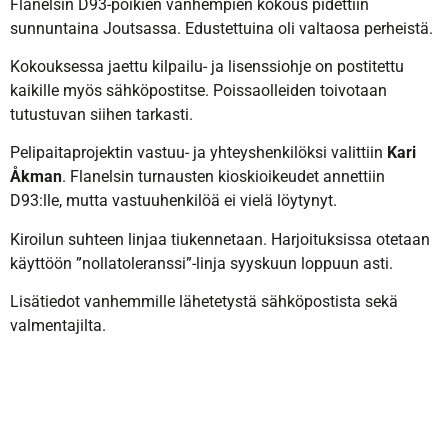
Flanelsin D93-poikien vanhempien kokous pidettiin
sunnuntaina Joutsassa. Edustettuina oli valtaosa perheistä.
Kokouksessa jaettu kilpailu- ja lisenssiohje on postitettu
kaikille myös sähköpostitse. Poissaolleiden toivotaan
tutustuvan siihen tarkasti.
Pelipaitaprojektin vastuu- ja yhteyshenkilöksi valittiin
Kari
Åkman
. Flanelsin turnausten kioskioikeudet annettiin
D93:lle, mutta vastuuhenkilöä ei vielä löytynyt.
Kiroilun suhteen linjaa tiukennetaan. Harjoituksissa otetaan
käyttöön ”nollatoleranssi”-linja syyskuun loppuun asti.
Lisätiedot vanhemmille lähetetystä sähköpostista sekä
valmentajilta.