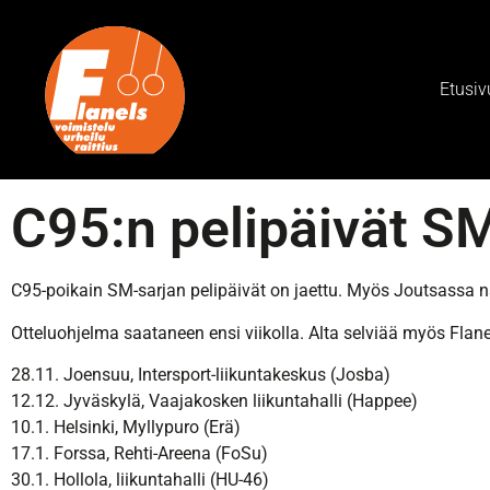
Etusiv
C95:n pelipäivät S
C95-poikain SM-sarjan pelipäivät on jaettu. Myös Joutsassa n
Otteluohjelma saataneen ensi viikolla. Alta selviää myös Flane
28.11. Joensuu, Intersport-liikuntakeskus (Josba)
12.12. Jyväskylä, Vaajakosken liikuntahalli (Happee)
10.1. Helsinki, Myllypuro (Erä)
17.1. Forssa, Rehti-Areena (FoSu)
30.1. Hollola, liikuntahalli (HU-46)