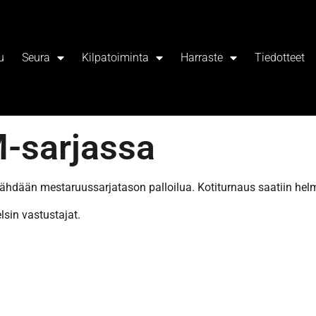
u
Seura
Kilpatoiminta
Harraste
Tiedotteet
M-sarjassa
ähdään mestaruussarjatason palloilua. Kotiturnaus saatiin helm
lsin vastustajat.