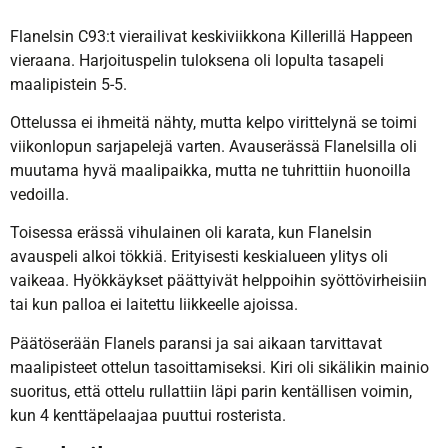
Flanelsin C93:t vierailivat keskiviikkona Killerillä Happeen
vieraana. Harjoituspelin tuloksena oli lopulta tasapeli
maalipistein 5-5.
Ottelussa ei ihmeitä nähty, mutta kelpo virittelynä se toimi
viikonlopun sarjapelejä varten. Avauserässä Flanelsilla oli
muutama hyvä maalipaikka, mutta ne tuhrittiin huonoilla
vedoilla.
Toisessa erässä vihulainen oli karata, kun Flanelsin
avauspeli alkoi tökkiä. Erityisesti keskialueen ylitys oli
vaikeaa. Hyökkäykset päättyivät helppoihin syöttövirheisiin
tai kun palloa ei laitettu liikkeelle ajoissa.
Päätöserään Flanels paransi ja sai aikaan tarvittavat
maalipisteet ottelun tasoittamiseksi. Kiri oli sikälikin mainio
suoritus, että ottelu rullattiin läpi parin kentällisen voimin,
kun 4 kenttäpelaajaa puuttui rosterista.