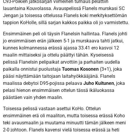
C93-Poikien jatkosarjan viimeinen turnaus pelattiin
lauantaina Kouvolassa. Avauspelissä Flanels murskasi SC
Jengan ja toisessa ottelussa Flanels koki merkityksettömän
tappion KoHolle, sillä sarjan kakkos paikka oli jo varmistettu.
Ensimmäinen peli oli täysin Flanelsin hallintaa. Flanels johti
jo ensimmäisen erän jälkeen 5-1 ja murskaava tahti jatkui,
kunnes kolmannessa erässä ajassa 33.41 ero kasvoi 12
maalin mittaiseksi ja ottelu päättyi tähän. Kyseisessä
pelissä Flanelsin pelipaikat arvottiin ja parhaiten uudella
paikalla onnistui puolustaja
Tuomas Kosonen
(3+1), joka
pääsi näyttämään taitojaan laitahyökkääjänä. Flanels
maalissa debytoi D95-pojissa pelaava
Juho Kuitunen
, joka
pelasi hienon ensimmäisen ottelun tässä ikäluokassa
päästäen vain yhden maalin.
Toisessa pelissä vastaan asettui KoHo. Ottelun
ensimmäinen erä oli maaliton, mutta toisessa erässä Koho
teki avausmaalin ja muutama minuutti tämän jälkeen meni
2-0 johtoon. Flanels kavensi vielä toisessa erässä ja heti