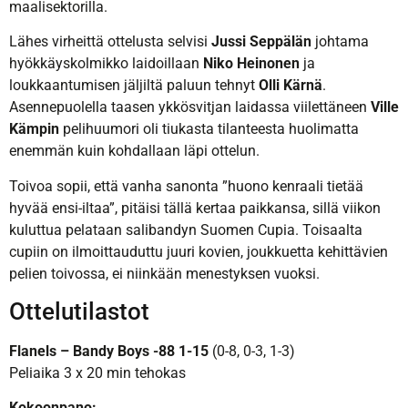
maalisektorilla.
Lähes virheittä ottelusta selvisi
Jussi Seppälän
johtama
hyökkäyskolmikko laidoillaan
Niko Heinonen
ja
loukkaantumisen jäljiltä paluun tehnyt
Olli Kärnä
.
Asennepuolella taasen ykkösvitjan laidassa viilettäneen
Ville
Kämpin
pelihuumori oli tiukasta tilanteesta huolimatta
enemmän kuin kohdallaan läpi ottelun.
Toivoa sopii, että vanha sanonta ”huono kenraali tietää
hyvää ensi-iltaa”, pitäisi tällä kertaa paikkansa, sillä viikon
kuluttua pelataan salibandyn Suomen Cupia. Toisaalta
cupiin on ilmoittauduttu juuri kovien, joukkuetta kehittävien
pelien toivossa, ei niinkään menestyksen vuoksi.
Ottelutilastot
Flanels – Bandy Boys -88 1-15
(0-8, 0-3, 1-3)
Peliaika 3 x 20 min tehokas
Kokoonpano: