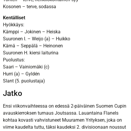
Kosonen – terve, sodassa
Kentälliset
Hyökkäys:
Kämppi – Jokinen – Heiska
Suuronen I. – Weijo (a) – Huikko
Kärnä – Seppälä – Heinonen
Suuronen H. kiersi laiturina
Puolustus:
Saari – Vainiomäki (c)
Hurri (a) – Gyldén
Slant (5. puolustaja)
Jatko
Ensi viikonvaihteessa on edessä 2-päiväinen Suomen Cupin
avauskierroksen turnaus Joutsassa. Lauantaina Flanels
kohtaa kovasti vahvistuneet Muuramen Yrityksen, joka on
viime kaudelta tuttu, täksi kaudeksi 2. divisioonaan noussut