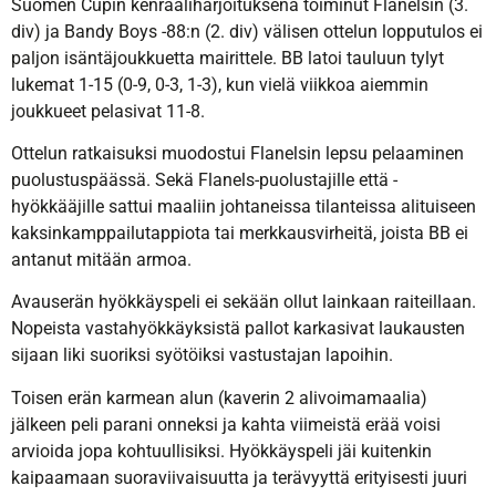
Suomen Cupin kenraaliharjoituksena toiminut Flanelsin (3.
div) ja Bandy Boys -88:n (2. div) välisen ottelun lopputulos ei
paljon isäntäjoukkuetta mairittele. BB latoi tauluun tylyt
lukemat 1-15 (0-9, 0-3, 1-3), kun vielä viikkoa aiemmin
joukkueet pelasivat 11-8.
Ottelun ratkaisuksi muodostui Flanelsin lepsu pelaaminen
puolustuspäässä. Sekä Flanels-puolustajille että -
hyökkääjille sattui maaliin johtaneissa tilanteissa alituiseen
kaksinkamppailutappiota tai merkkausvirheitä, joista BB ei
antanut mitään armoa.
Avauserän hyökkäyspeli ei sekään ollut lainkaan raiteillaan.
Nopeista vastahyökkäyksistä pallot karkasivat laukausten
sijaan liki suoriksi syötöiksi vastustajan lapoihin.
Toisen erän karmean alun (kaverin 2 alivoimamaalia)
jälkeen peli parani onneksi ja kahta viimeistä erää voisi
arvioida jopa kohtuullisiksi. Hyökkäyspeli jäi kuitenkin
kaipaamaan suoraviivaisuutta ja terävyyttä erityisesti juuri