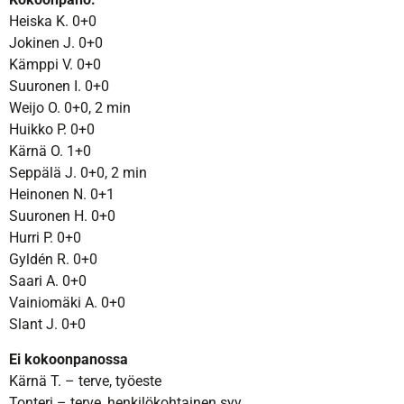
Heiska K. 0+0
Jokinen J. 0+0
Kämppi V. 0+0
Suuronen I. 0+0
Weijo O. 0+0, 2 min
Huikko P. 0+0
Kärnä O. 1+0
Seppälä J. 0+0, 2 min
Heinonen N. 0+1
Suuronen H. 0+0
Hurri P. 0+0
Gyldén R. 0+0
Saari A. 0+0
Vainiomäki A. 0+0
Slant J. 0+0
Ei kokoonpanossa
Kärnä T. – terve, työeste
Tonteri – terve, henkilökohtainen syy