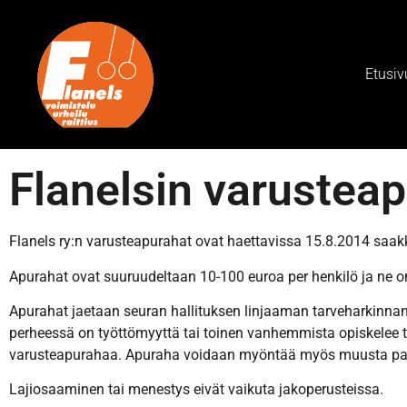
Etusiv
Flanelsin varustea
Flanels ry:n varusteapurahat ovat haettavissa 15.8.2014 saak
Apurahat ovat suuruudeltaan 10-100 euroa per henkilö ja ne on
Apurahat jaetaan seuran hallituksen linjaaman tarveharkinnan
perheessä on työttömyyttä tai toinen vanhemmista opiskelee t
varusteapurahaa. Apuraha voidaan myöntää myös muusta pai
Lajiosaaminen tai menestys eivät vaikuta jakoperusteissa.