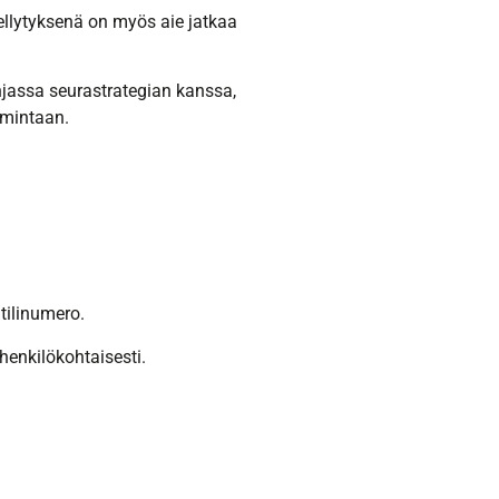
dellytyksenä on myös aie jatkaa
jassa seurastrategian kanssa,
imintaan.
tilinumero.
henkilökohtaisesti.