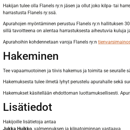
Hakijan tulee olla Flanels ry:n jäsen ja ollut joko kilpa- tai
harrastusta Flanels ry:ssä.
Apurahojen myöntäminen perustuu Flanels ry:n hallituksen 30
sillä tavoitteena on alentaa harrastuksesta aiheutuvia kuluj
Apurahoihin kohdennetaan varoja Flanels ry:n
tienvarsimaino
Hakeminen
Tee vapaamuotoinen ja tiivis hakemus ja toimita se seuralle 
Hakemuksesta tulee ilmetä lyhyt perustelu apurahalle sekä suu
Hakemukset käsitellään ehdottoman luottamuksellisesti. Apurah
Lisätiedot
Hakijoille lisätietoja antaa
Jukka Huikko
, valmennuksen ja kilpatoiminnan vastaava