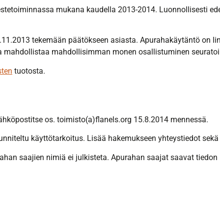
 harrestetoiminnassa mukana kaudella 2013-2014. Luonnollisesti e
.11.2013 tekemään päätökseen asiasta. Apurahakäytäntö on lin
a ja mahdollistaa mahdollisimman monen osallistuminen seurato
sten
tuotosta.
sähköpostitse os. toimisto(a)flanels.org 15.8.2014 mennessä.
nniteltu käyttötarkoitus. Lisää hakemukseen yhteystiedot sekä 
an saajien nimiä ei julkisteta. Apurahan saajat saavat tiedon 