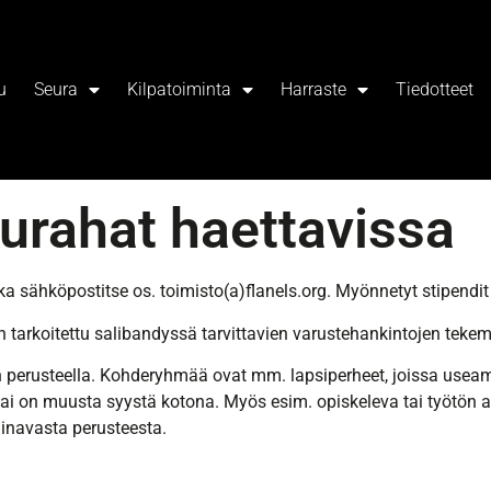
u
Seura
Kilpatoiminta
Harraste
Tiedotteet
purahat haettavissa
ka sähköpostitse os. toimisto(a)flanels.org. Myönnetyt stipend
 tarkoitettu salibandyssä tarvittavien varustehankintojen tekem
 perusteella. Kohderyhmää ovat mm. lapsiperheet, joissa useamp
ai on muusta syystä kotona. Myös esim. opiskeleva tai työtön a
navasta perusteesta.