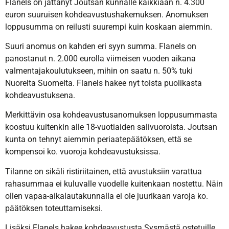
Flanels on jättänyt Joutsan kunnalle kaikkiaan n. 4.300
euron suuruisen kohdeavustushakemuksen. Anomuksen
loppusumma on reilusti suurempi kuin koskaan aiemmin.
Suuri anomus on kahden eri syyn summa. Flanels on
panostanut n. 2.000 eurolla viimeisen vuoden aikana
valmentajakoulutukseen, mihin on saatu n. 50% tuki
Nuorelta Suomelta. Flanels hakee nyt toista puolikasta
kohdeavustuksena.
Merkittävin osa kohdeavustusanomuksen loppusummasta
koostuu kuitenkin alle 18-vuotiaiden salivuoroista. Joutsan
kunta on tehnyt aiemmin periaatepäätöksen, että se
kompensoi ko. vuoroja kohdeavustuksissa.
Tilanne on sikäli ristiriitainen, että avustuksiin varattua
rahasummaa ei kuluvalle vuodelle kuitenkaan nostettu. Näin
ollen vapaa-aikalautakunnalla ei ole juurikaan varoja ko.
päätöksen toteuttamiseksi.
Lisäksi Flanels hakee kohdeavustusta Sysmästä ostetuille