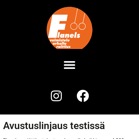
Avustuslinjaus testissä