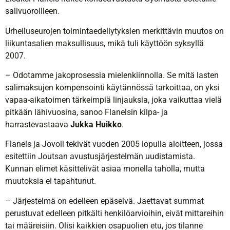
salivuoroilleen.
Urheiluseurojen toimintaedellytyksien merkittävin muutos on
liikuntasalien maksullisuus, mikä tuli käyttöön syksyllä
2007.
– Odotamme jakoprosessia mielenkiinnolla. Se mitä lasten
salimaksujen kompensointi käytännössä tarkoittaa, on yksi
vapaa-aikatoimen tärkeimpiä linjauksia, joka vaikuttaa vielä
pitkään lähivuosina, sanoo Flanelsin kilpa- ja
harrastevastaava
Jukka Huikko
.
Flanels ja Jovoli tekivät vuoden 2005 lopulla aloitteen, jossa
esitettiin Joutsan avustusjärjestelmän uudistamista.
Kunnan elimet käsittelivät asiaa monella taholla, mutta
muutoksia ei tapahtunut.
– Järjestelmä on edelleen epäselvä. Jaettavat summat
perustuvat edelleen pitkälti henkilöarvioihin, eivät mittareihin
tai määreisiin. Olisi kaikkien osapuolien etu, jos tilanne